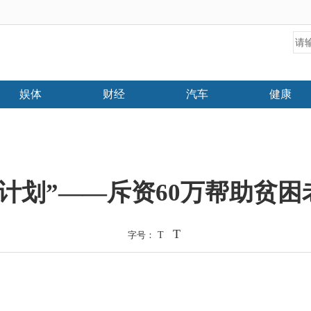
娱体
财经
汽车
健康
关爱计划”——斥资60万帮助贫
T
字号：
T