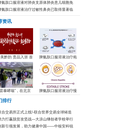
脾氨肽口服溶液对肺炎支原体肺炎患儿细胞免
脾氨肽口服溶液治疗过敏性鼻炎已取得显著临
荐资讯
美黔韵 贵品入浙 首
脾氨肽口服溶液治疗疱
“雷暴哮喘”，在北京
脾氨肽口服溶液治疗慢
门排行
联合交易所正式上线!-联合世界交易全球铸造
助力打赢脱贫攻坚战—大凉山继创者学校举行
创新引领发展，助力健康中国——中核安科锐