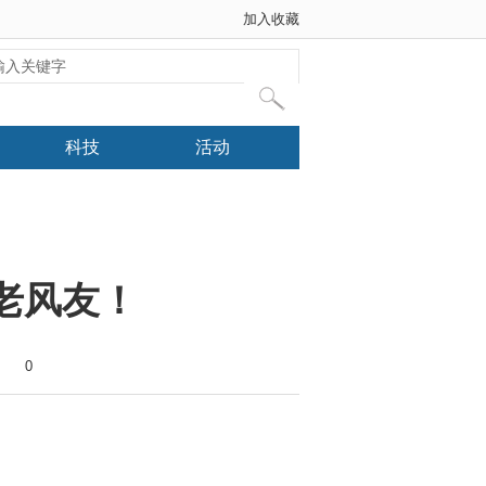
加入收藏
科技
活动
困老风友！
0