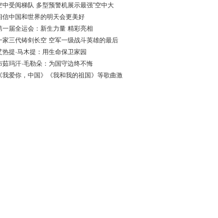
空中受阅梯队 多型预警机展示最强“空中大
相信中国和世界的明天会更美好
第一届全运会：新生力量 精彩亮相
一家三代铸剑长空 空军一级战斗英雄的最后
艾热提·马木提：用生命保卫家园
布茹玛汗·毛勒朵：为国守边终不悔
《我爱你，中国》《我和我的祖国》等歌曲激