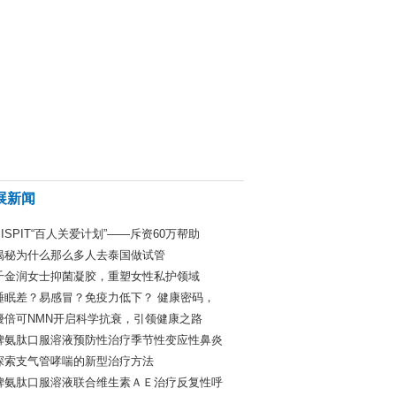
展新闻
BISPIT“百人关爱计划”——斥资60万帮助
揭秘为什么那么多人去泰国做试管
千金润女士抑菌凝胶，重塑女性私护领域
睡眠差？易感冒？免疫力低下？ 健康密码，
優倍可NMN开启科学抗衰，引领健康之路
脾氨肽口服溶液预防性治疗季节性变应性鼻炎
探索支气管哮喘的新型治疗方法
脾氨肽口服溶液联合维生素ＡＥ治疗反复性呼