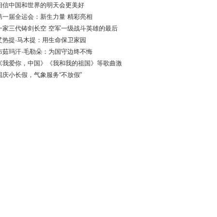
相信中国和世界的明天会更美好
第一届全运会：新生力量 精彩亮相
一家三代铸剑长空 空军一级战斗英雄的最后
艾热提·马木提：用生命保卫家园
布茹玛汗·毛勒朵：为国守边终不悔
《我爱你，中国》《我和我的祖国》等歌曲激
国庆小长假，气象服务“不放假”