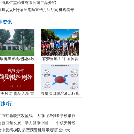
上海真仁堂药业有限公司产品介绍
银川妥妥E行响应消防宣传月组织司机观看专
荐资讯
康御黑果枸杞固体饮
有梦当燃！“中国体育
美黔韵 贵品入浙 首
脾氨肽口服溶液治疗疱
门排行
助力打赢脱贫攻坚战—大凉山继创者学校举行
创新引领发展，助力健康中国——中核安科锐
空中受阅梯队 多型预警机展示最强“空中大