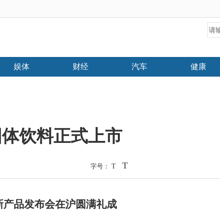
娱体
财经
汽车
健康
固体饮料正式上市
T
字号：
T
新产品发布会在沪圆满礼成