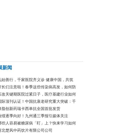
展新闻
疝始善行，千家医院齐义诊 健康中国，共筑
家长们注意啦！春季这些传染病高发，如何防
医改关键期医院过紧日子，医疗基建行业如何
国际顶刊认证！中国抗衰老研究重大突破：千
降脂创新药瑞卡西单抗全国首批发货
业绩逐季向好！九州通三季报引媒体关注
哪些人容易被糖尿病「盯」上？快来学习如何
河北楚风中药饮片有限公司公司