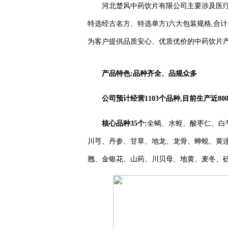
河北楚风中药饮片有限公司主要涉及医疗饮
特选经古名方、特选单方)六大包装规格,合计8
为客户提供品质安心、优质优价的中药饮片
产品特色:品种齐全、品规众多
公司预计经营1103个品种,目前生产近800
核心品种35个:
全蝎、水蛭、酸枣仁、白
川芎、丹参、甘草、地龙、龙骨、蝉蜕、黄
翘、金银花、山药、川贝母、地黄、麦冬、