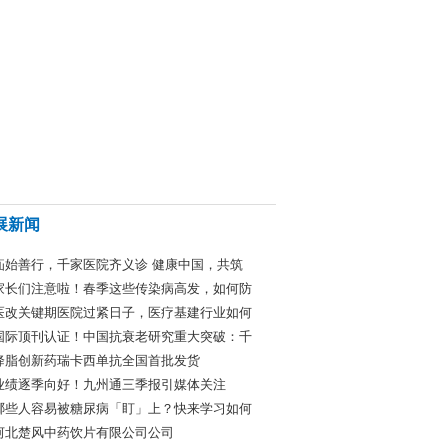
展新闻
疝始善行，千家医院齐义诊 健康中国，共筑
家长们注意啦！春季这些传染病高发，如何防
医改关键期医院过紧日子，医疗基建行业如何
国际顶刊认证！中国抗衰老研究重大突破：千
降脂创新药瑞卡西单抗全国首批发货
业绩逐季向好！九州通三季报引媒体关注
哪些人容易被糖尿病「盯」上？快来学习如何
河北楚风中药饮片有限公司公司