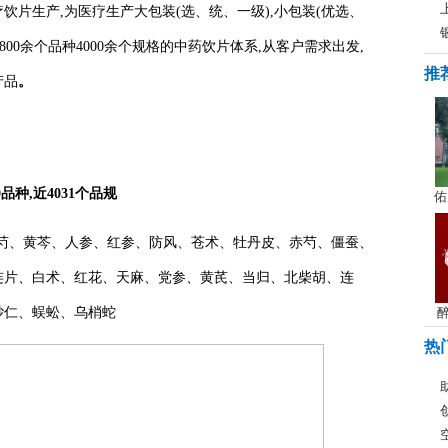
片生产,为医疗生产大包装(选、统、一级),小包装(优选、
00余个品种4000余个规格的中药饮片体系,从客户需求出发,
推
产品
。
品种,近4031个品规
佑
芍、黄芩、人参、红参、防风、苍术、牡丹皮、赤芍、僵蚕、
连片、白术、红花、天麻、党参、黄芪、当归、北柴胡、连
砂仁、蜈蚣、乌梢蛇
醉
热