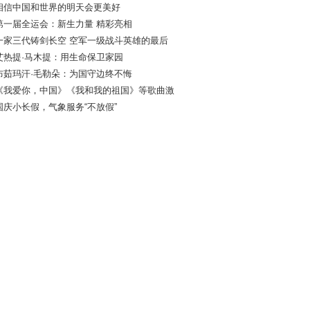
相信中国和世界的明天会更美好
第一届全运会：新生力量 精彩亮相
一家三代铸剑长空 空军一级战斗英雄的最后
艾热提·马木提：用生命保卫家园
布茹玛汗·毛勒朵：为国守边终不悔
《我爱你，中国》《我和我的祖国》等歌曲激
国庆小长假，气象服务“不放假”